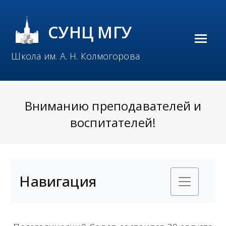
СУНЦ МГУ
O
Школа им. А. Н. Колмогорова
p
e
n
Вниманию преподавателей и
M
воспитателей!
o
b
i
Навигация
l
e