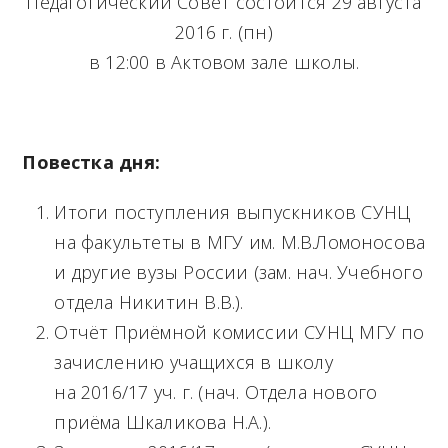
M
Педагогический Совет состоится 29 августа
2016 г. (пн)
e
в 12:00 в Актовом зале школы.
n
u
Повестка дня:
Итоги поступления выпускников СУНЦ
на факультеты в МГУ им. М.В.Ломоносова
и другие вузы России (зам. нач. Учебного
отдела Никитин В.В.).
Отчёт Приёмной комиссии СУНЦ МГУ по
зачислению учащихся в школу
на 2016/17 уч. г. (нач. Отдела нового
приёма Шкаликова Н.А.).