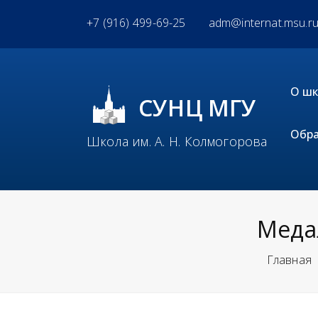
+7 (916) 499-69-25
adm@internat.msu.r
О ш
СУНЦ МГУ
Обра
Школа им. А. Н. Колмогорова
Медал
Главная