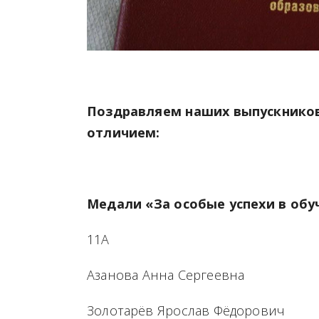
Поздравляем наших выпускников 
отличием:
Медали «За особые успехи в обу
11А
Азанова Анна Сергеевна
Золотарёв Ярослав Фёдорович