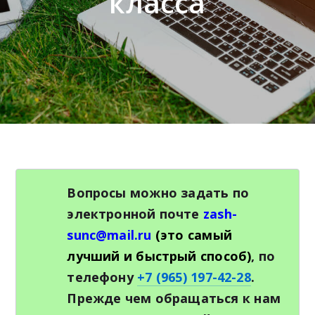
класса
e
n
u
Вопросы можно задать по
электронной почте
zash-
sunc@mail.ru
(это самый
лучший и быстрый способ)
, по
телефону
+7 (965) 197-42-28
.
Прежде чем обращаться к нам