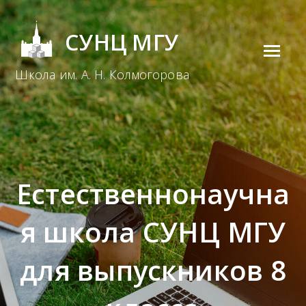
СУНЦ МГУ
O
Школа им. А. Н. Колмогорова
p
e
n
M
o
Естественнонаучна
b
я школа СУНЦ МГУ
i
l
для выпускников 8
e
M