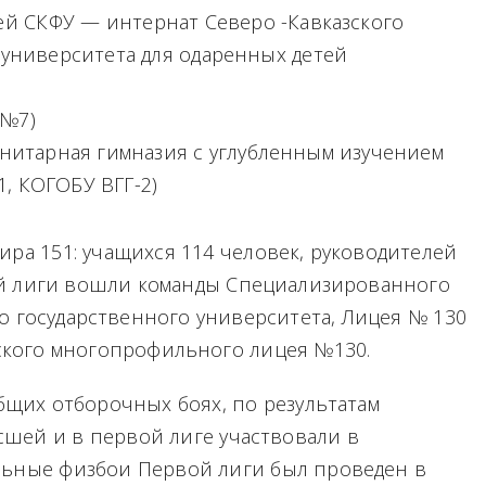
цей СКФУ — интернат Северо -Кавказского
 университета для одаренных детей
Ш№7)
манитарная гимназия с углубленным изучением
1, КОГОБУ ВГГ-2)
ра 151: учащихся 114 человек, руководителей
ей лиги вошли команды Специализированного
о государственного университета, Лицея № 130
ского многопрофильного лицея №130.
бщих отборочных боях, по результатам
сшей и в первой лиге участвовали в
льные физбои Первой лиги был проведен в