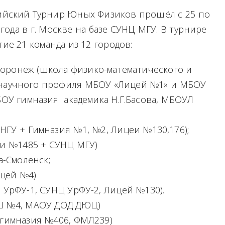
ийский Турнир Юных Физиков прошёл с 25 по
 года в г. Москве на базе СУНЦ МГУ. В турнире
ие 21 команда из 12 городов:
 Воронеж (школа физико-математического и
-научного профиля МБОУ «Лицей №1» и МБОУ
ОУ гимназия академика Н.Г.Басова, МБОУЛ
НГУ + Гимназия №1, №2, Лицеи №130,176);
 и №1485 + СУНЦ МГУ)
а-Смоленск;
ицей №4)
Ц УрФУ-1, СУНЦ УрФУ-2, Лицей №130).
ОШ №4, МАОУ ДОД ДЮЦ)
 (гимназия №406, ФМЛ239)