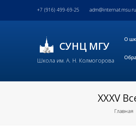
+7 (916) 499-69-25
adm@internat.msu.r
О ш
СУНЦ МГУ
Обра
Школа им. А. Н. Колмогорова
XXXV В
Главная