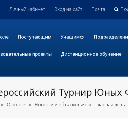
u
Личный кабинет
Вход на сайт
Почта
По
коле
Поступающим
Учащимся
Подразделени
зовательные проекты
Дистанционное обучение
сероссийский Турнир Юных 
»
О школе
»
Новости и объявления
»
Главная лента