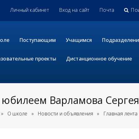
u
Личный кабинет
Вход на сайт
Почта
По
коле
Поступающим
Учащимся
Подразделени
зовательные проекты
Дистанционное обучение
 юбилеем Варламова Серге
»
О школе
»
Новости и объявления
»
Главная лента