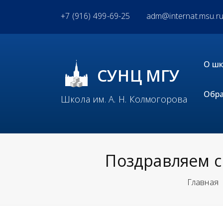
+7 (916) 499-69-25
adm@internat.msu.r
О ш
СУНЦ МГУ
Обра
Школа им. А. Н. Колмогорова
Поздравляем с
Главная