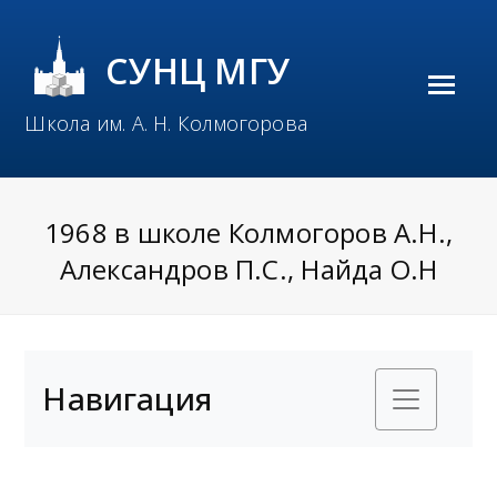
СУНЦ МГУ
O
Школа им. А. Н. Колмогорова
p
e
n
1968 в школе Колмогоров А.Н.,
M
Александров П.С., Найда О.Н
o
b
i
Навигация
l
e