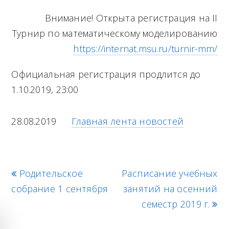
M
Внимание! Открыта регистрация на II
e
Турнир по математическому моделированию
n
https://internat.msu.ru/turnir-mm/
u
Официальная регистрация продлится до
1.10.2019, 23:00
28.08.2019
Главная лента новостей
p
Родительское
Расписание учебных
n
собрание 1 сентября
r
занятий на осенний
e
e
x
семестр 2019 г.
v
t