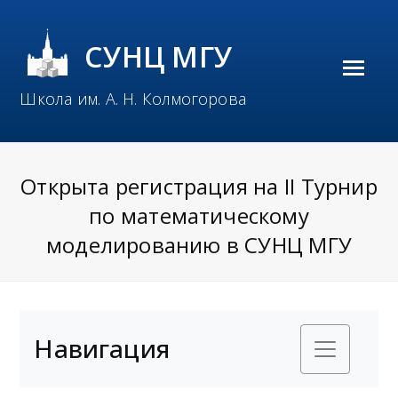
СУНЦ МГУ
O
Школа им. А. Н. Колмогорова
p
e
n
Открыта регистрация на II Турнир
M
по математическому
o
моделированию в СУНЦ МГУ
b
i
l
Навигация
e