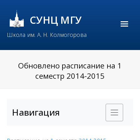
СУНЦ МГУ
O
Школа им. А. Н. Колмогорова
p
e
n
Обновлено расписание на 1
M
семестр 2014-2015
o
b
i
Навигация
l
e