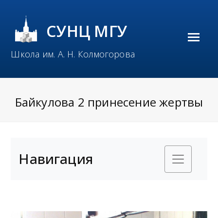
СУНЦ МГУ
O
Школа им. А. Н. Колмогорова
p
e
n
Байкулова 2 принесение жертвы
M
o
b
Навигация
i
l
e