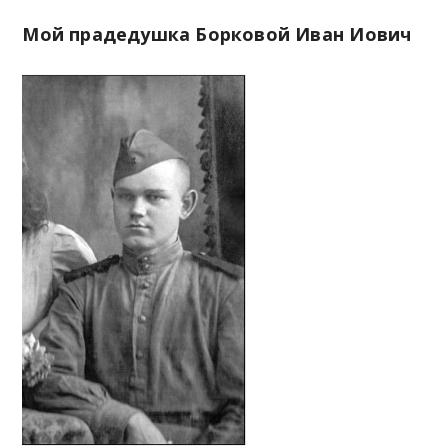
M
Мой прадедушка Борковой Иван Иович
e
n
u