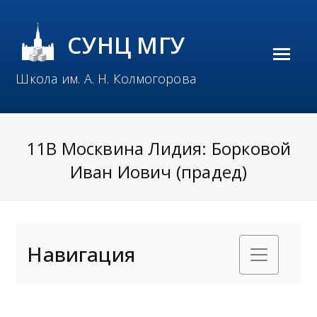
СУНЦ МГУ
O
Школа им. А. Н. Колмогорова
p
e
n
11В Москвина Лидия: Борковой
M
Иван Иович (прадед)
o
b
i
Навигация
l
e