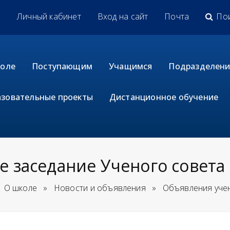
u
Личный кабинет
Вход на сайт
Почта
По
коле
Поступающим
Учащимся
Подразделени
зовательные проекты
Дистанционное обучение
е заседание Ученого совета
О школе
»
Новости и объявления
»
Объявления уче