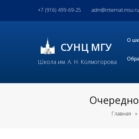
+7 (916) 499-69-25
adm@internat.msu.r
О ш
СУНЦ МГУ
Обра
Школа им. А. Н. Колмогорова
Очередно
Главная
»