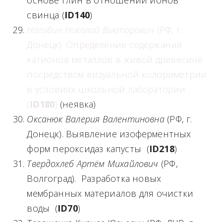
основе глин в отношении ионов
свинца (
ID
140
)
Нагибин Николай Викторович
(РФ, г.
Донецк). Определение содержания
катионов металлов в живой древесине
посредством визуальной колориметрии
в условиях школьной лаборатории
(
ID
180
)
(неявка)
Оксанюк Валерия Валентиновна
(РФ, г.
Донецк). Выявление изоферментных
форм пероксидаз капусты (
ID
218
)
Твердохлеб Артём Михайлович
(РФ,
Волгоград). Разработка новых
мембранных материалов для очистки
воды (
ID
70
)