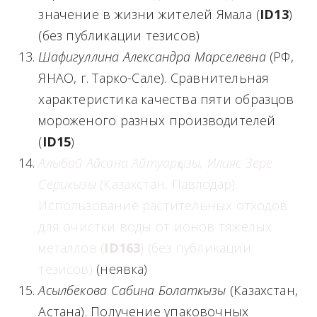
значение в жизни жителей Ямала (
ID
13
)
(без публикации тезисов)
Шафигуллина Александра Марселевна
(РФ,
ЯНАО, г. Тарко-Сале). Сравнительная
характеристика качества пяти образцов
мороженого разных производителей
(
ID
15
)
Алыбай Айсана Айтуарқызы, Илияс Зере
Серикызы
(Казахстан, Павлодар).
Использование растительных отходов
для очистки воды от ионов тяжелых
металлов (
ID
163
) (без публикации
тезисов)
(неявка)
Асылбекова Сабина Болаткызы
(Казахстан,
Астана). Получение упаковочных