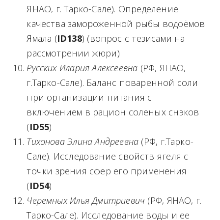
ЯНАО, г. Тарко-Сале). Определение
качества замороженной рыбы водоёмов
Ямала (
ID
138
) (вопрос с тезисами на
рассмотрении жюри)
Русских Илария Алексеевна
(РФ, ЯНАО,
г.Тарко-Сале). Баланс поваренной соли
при организации питания с
включением в рацион соленых снэков
(
ID
55
)
Тихонова Элина Андреевна
(РФ, г.Тарко-
Сале). Исследование свойств ягеля с
точки зрения сфер его применения
(
ID
54
)
Черемных Илья Дмитриевич
(РФ, ЯНАО, г.
Тарко-Сале). Исследование воды и ее