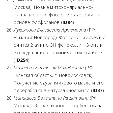
Москва). Новые митохондриально-
направленные фосфониевые соли на
основе фосфоланов (
ID
94
)
Лукоянова Елизавета Артемовна
(РФ,
Нижний Новгород). Фотоинициируемый
синтез 2-амино-3H-феноксазин-3-она и
исследование его химических свойств
(
ID
254
)
Мазаева Анастасия Михайловна
(РФ,
Тульская область, г. Новомосковск).
Получение одуванчикового масла и его
переработка в натуральное мыло (
ID
37
)
Минишева Валентина Рашитовна
(РФ,
Москва) Эффективность сорбентов на