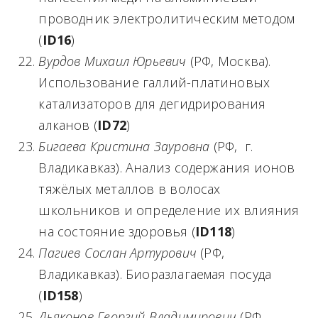
проводник электролитическим методом
(
ID
16
)
Вурдов Михаил Юрьевич
(РФ, Москва).
Использование галлий-платиновых
катализаторов для дегидрирования
алканов (
ID72
)
Бигаева Кристина Зауровна
(РФ, г.
Владикавказ). Анализ содержания ионов
тяжёлых металлов в волосах
школьников и определение их влияния
на состояние здоровья (
ID
118
)
Пагиев Сослан Артурович
(РФ,
Владикавказ). Биоразлагаемая посуда
(
ID158
)
Дьяконов Георгий Владимирович
(РФ,