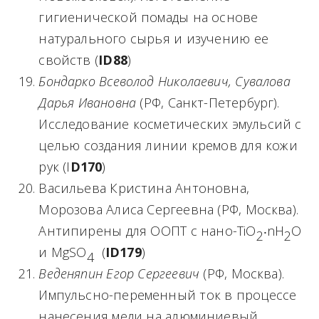
гигиенической помады на основе
натурального сырья и изучению ее
свойств (
ID88
)
Бондарко Всеволод Николаевич, Сувалова
Дарья Ивановна
(РФ, Санкт-Петербург).
Исследование косметических эмульсий с
целью создания линии кремов для кожи
рук (I
D
170
)
Васильева Кристина Антоновна,
Морозова Алиса Сергеевна (РФ, Москва).
Антипирены для ООПТ с нано-TiO
‧nH
O
2
2
и MgSO
(
ID
179
)
4
Веденяпин Егор Сергеевич
(РФ, Москва).
Импульсно-переменный ток в процессе
нанесения меди на алюминиевый