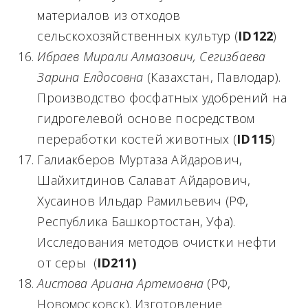
материалов из отходов
сельскохозяйственных культур (
ID
122
)
Ибраев Мирали Алмазович, Сегизбаева
Зарина Елдосовна
(Казахстан, Павлодар).
Производство фосфатных удобрений на
гидрогелевой основе посредством
переработки костей животных (
ID
115
)
Галиакберов Муртаза Айдарович,
Шайхитдинов Салават Айдарович,
Хусаинов Ильдар Рамильевич (РФ,
Республика Башкортостан, Уфа).
Исследования методов очистки нефти
от серы (
ID
211)
Аистова Ариана Артемовна
(РФ,
Новомосковск). Изготовление