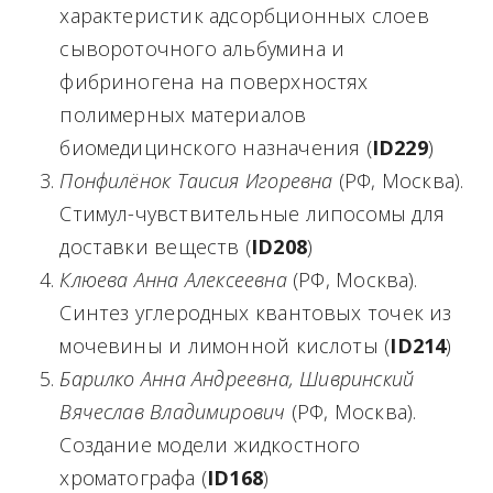
характеристик адсорбционных слоев
сывороточного альбумина и
фибриногена на поверхностях
полимерных материалов
биомедицинского назначения (
ID
229
)
Понфилёнок Таисия Игоревна
(РФ, Москва).
Стимул-чувствительные липосомы для
доставки веществ (
ID
208
)
Клюева Анна Алексеевна
(РФ, Москва).
Синтез углеродных квантовых точек из
мочевины и лимонной кислоты (
ID
214
)
Барилко Анна Андреевна, Шивринский
Вячеслав Владимирович
(РФ, Москва).
Создание модели жидкостного
хроматографа (
ID
168
)