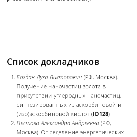
График выступлений/
The schedule of
reports
9:00 —
начало
работы
сессии
/start of the
Chemistry session
Список докладчиков
Богдан Лука Викторович
(РФ, Москва).
Получение наночастиц золота в
присутствии углеродных наночастиц,
синтезированных из аскорбиновой и
(изо)аскорбиновой кислот (
ID
128
)
Пестова Александра Андреевна
(РФ,
Москва). Определение энергетических