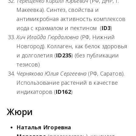
Терещенко Кирилл Юрьевич
(РФ, ДНР, г.
Макеевка). Синтез, свойства и
антимикробная активность комплексов
иода с крахмалом и пектином (
ID
3
)
Хич Илайда Гюрдаловна
(РФ, Нижний
Новгород). Коллаген, как белок здоровья
и долголетия (
ID
235
) (без публикации
тезисов)
Чернякова Юлия Сергеевна
(РФ, Саратов).
Использование растений в качестве
индикаторов (
ID
162
)
Жюри
Наталья Игоревна