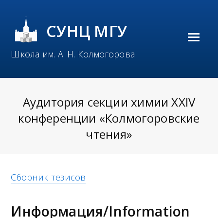
СУНЦ МГУ
O
Школа им. А. Н. Колмогорова
p
e
n
Аудитория секции химии XXIV
M
конференции «Колмогоровские
o
чтения»
b
i
Сборник тезисов
l
e
Информация/Information