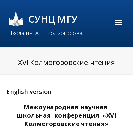
СУНЦ МГУ
O
Школа им. А. Н. Колмогорова
p
e
n
XVI Колмогоровские чтения
M
o
b
English version
i
Международная научная
l
школьная конференция
«
XVI
e
Колмогоровские чтения»