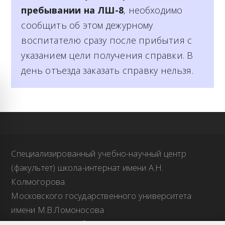
пребывании на ЛШ-8
, необходимо
сообщить об этом дежурному
воспитателю сразу после прибытия с
указанием цели получения справки. В
день отъезда заказать справку нельзя.
Специализированный учебно-научный центр
(факультет) школа-интернат имени А.Н.
Колмогорова
Московского государственного университета
имени М.В.Ломоносова
Авторское право © 2026 СУНЦ МГУ Все права