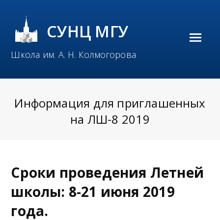
СУНЦ МГУ
O
Школа им. А. Н. Колмогорова
p
e
n
Информация для приглашенных
M
на ЛШ-8 2019
o
b
i
Сроки проведения Летней
l
школы: 8-21 июня 2019
e
года.