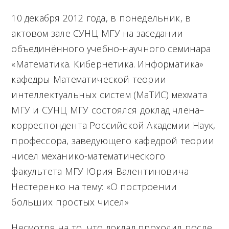
M
10 декабря 2012 года, в понедельник, в
e
актовом зале СУНЦ МГУ на заседании
n
объединённого учебно-научного семинара
u
«Математика. Кибернетика. Информатика»
кафедры Математической теории
интеллектуальных систем (МаТИС) мехмата
МГУ и СУНЦ МГУ состоялся доклад члена–
корреспондента Российской Академии Наук,
профессора, заведующего кафедрой теории
чисел механико-математического
факультета МГУ Юрия Валентиновича
Нестеренко на тему: «О построении
больших простых чисел»
Несмотря на то, что доклад проходил после