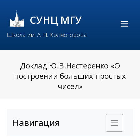
СУНЦ МГУ
O
Школа им. А. Н. Колмогорова
p
e
n
Доклад Ю.В.Нестеренко «О
M
построении больших простых
o
чисел»
b
i
l
Навигация
e