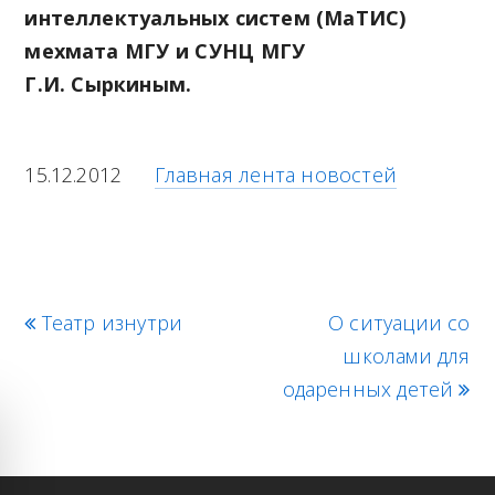
интеллектуальных систем (МаТИС)
мехмата МГУ и СУНЦ МГУ
Г.И. Сыркиным.
15.12.2012
Главная лента новостей
p
Театр изнутри
О ситуации со
n
r
e
школами для
e
одаренных детей
x
v
t
i
p
o
o