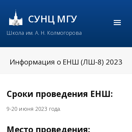
СУНЦ МГУ
O
Школа им. А. Н. Колмогорова
p
e
n
Информация о ЕНШ (ЛШ-8) 2023
M
o
b
Сроки проведения ЕНШ:
i
9-20 июня 2023 года.
l
e
Место проведения: