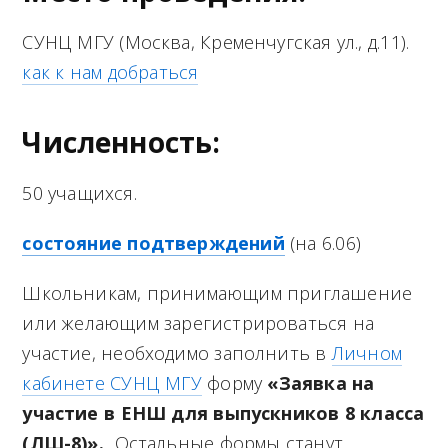
M
e
СУНЦ МГУ (Москва, Кременчугская ул., д.11).
как к нам добраться
n
u
Численность:
50 учащихся.
состояние подтверждений
(на 6.06)
Школьникам, принимающим приглашение
или желающим зарегистрироваться на
участие, необходимо заполнить в
Личном
кабинете СУНЦ МГУ
форму
«Заявка на
участие в ЕНШ для выпускников 8 класса
(ЛШ-8)».
Остальные формы станут