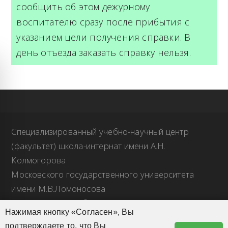
сообщить об этом дежурному
воспитателю сразу после прибытия с
указанием цели получения справки. В
день отъезда заказать справку нельзя.
Специализированный учебно-научный центр
(факультет) школа-интернат имени А.Н.
Колмогорова
Московского государственного университета
имени М.В.Ломоносова
Авторское право © 2026 СУНЦ МГУ Все права
Нажимая кнопку «Согласен», Вы
Открыть панель инструментов
защищены.
подтверждаете то, что Вы