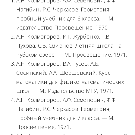
M
А.Н. Колмогоров, А.Ф. Семенович, Ф.Ф.
Нагибин, Р.С. Черкасов. Геометрия,
e
пробный учебник для 6 класса. — М.:
n
издательство Просвещение, 1970.
u
А.Н. Колмогоров, И.Г. Журбенко, Г.В.
Пухова, С.В. Смирнов. Летняя школа на
Рубском озере. — М.: Просвещение, 1971.
А.Н. Колмогоров, В.А. Гусев, А.Б.
Сосинский, А.А. Шершевский. Курс
математики для физико-математических
школ — М.: Издательство МГУ, 1971.
А.Н. Колмогоров, А.Ф. Семенович, Ф.Ф
Нагибин, Р.С. Черкасов. Геометрия,
пробный учебник для 7 класса. — М.:
Просвещение, 1971.