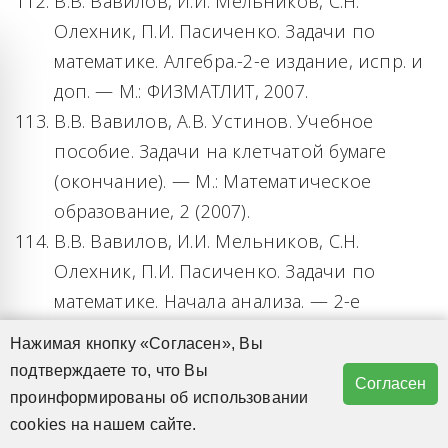
В.В. Вавилов, И.И. Мельников, С.Н.
Олехник, П.И. Пасиченко. Задачи по
математике. Алгебра.-2-е издание, испр. и
доп. — М.: ФИЗМАТЛИТ, 2007.
В.В. Вавилов, А.В. Устинов. Учебное
пособие. Задачи на клетчатой бумаге
(окончание). — М.: Математическое
образование, 2 (2007).
В.В. Вавилов, И.И. Мельников, С.Н.
Олехник, П.И. Пасиченко. Задачи по
математике. Начала анализа. — 2-е
издание испр. и доп. — М.: ФИЗМАТЛИТ,
Нажимая кнопку «Согласен», Вы
Открыть панель инструментов
2008.
подтверждаете то, что Вы
Согласен
В.В. Вавилов. Уроки творчества. — М:
проинформированы об использовании
СУНЦ МГУ, 2008.
cookies на нашем сайте.