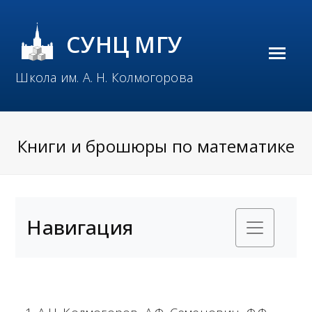
СУНЦ МГУ
O
Школа им. А. Н. Колмогорова
p
e
n
Книги и брошюры по математике
M
o
b
Навигация
i
l
e