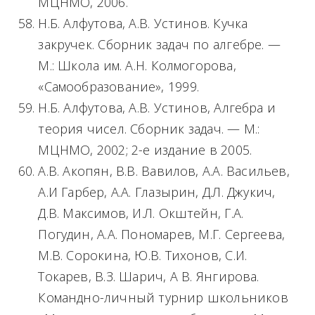
МЦНМО, 2006.
Н.Б. Алфутова, А.В. Устинов. Кучка
закручек. Сборник задач по алгебре. —
М.: Школа им. А.Н. Колмогорова,
«Самообразование», 1999.
Н.Б. Алфутова, А.В. Устинов, Алгебра и
теория чисел. Сборник задач. — М.:
МЦНМО, 2002; 2-е издание в 2005.
А.В. Акопян, В.В. Вавилов, А.А. Васильев,
А.И Гарбер, А.А. Глазырин, Д.Л. Джукич,
Д.В. Максимов, И.Л. Окштейн, Г.А.
Погудин, А.А. Пономарев, М.Г. Сергеева,
М.В. Сорокина, Ю.В. Тихонов, С.И.
Токарев, В.З. Шарич, А В. Янгирова.
Командно-личный турнир школьников