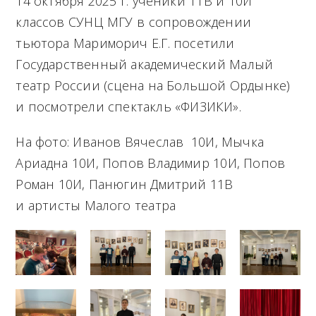
M
14 октября 2025 г. ученики 11В и 10И
классов СУНЦ МГУ в сопровождении
e
тьютора Мариморич Е.Г. посетили
n
Государственный академический Малый
u
театр России (сцена на Большой Ордынке)
и посмотрели спектакль «ФИЗИКИ».
На фото: Иванов Вячеслав 10И, Мычка
Ариадна 10И, Попов Владимир 10И, Попов
Роман 10И, Панюгин Дмитрий 11В
и артисты Малого театра