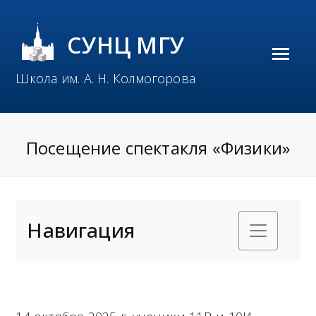
СУНЦ МГУ
O
Школа им. А. Н. Колмогорова
p
e
n
Посещение спектакля «Физики»
M
o
b
Навигация
i
l
e