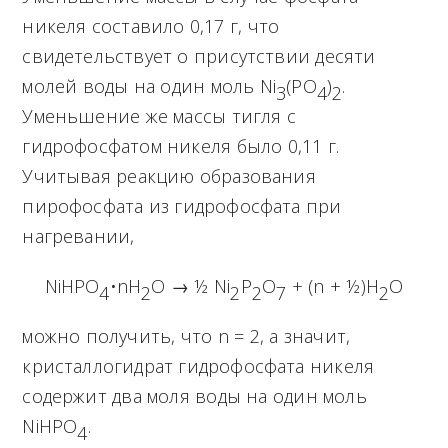
никеля составило 0,17 г, что
свидетельствует о присутствии десяти
молей воды на один моль Ni
(PO
)
.
3
4
2
Уменьшение же массы тигля с
гидрофосфатом никеля было 0,11 г.
Учитывая реакцию образования
пирофосфата из гидрофосфата при
нагревании,
NiHPO
•nH
O → ½ Ni
P
O
+ (n + ½)H
O
4
2
2
2
7
2
можно получить, что n = 2, а значит,
кристаллогидрат гидрофосфата никеля
содержит два моля воды на один моль
NiHPO
.
4