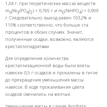
1,04 г, при теоретических массах веществ
m
(Ni
(PO
)
) = 0,765 г и m
(NiHPO
) = 0,909
0
3
4
2
0
4
г. Следовательно, выход равен 103,2% и
115% соответственно, что больше ста
процентов в обоих случаях. Значит,
полученные осадки, возможно, являются
кристаллогидратами.
Для определения количества
кристаллизационной воды были взяты
навески 0,5 г осадков и прокалены в тигле
до прекращения уменьшения массы
навесок. В ходе прокаливания цвета
осадков сменились на желтые.
Уменьшение массы в случае фосфата