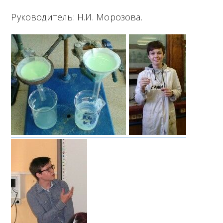
M
Руководитель: Н.И. Морозова.
e
n
u