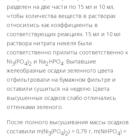
разделен на две части по 15 мл и 10 мл,
чтобы количества веществ в растворах
относились как коэффициенты в
соответствующих реакциях. 15 мл и 10 мл
раствора нитрата никеля были
соответственно прилиты соответственно к
Ni
(PO
)
и Na
HPO
. Выпавшие
3
4
2
2
4
желеобразные осадки зеленного цвета
отфильтровали на бумажном фильтре и
оставили сушиться на неделю. Цвета
высушенных осадков слабо отличались
оттенками зеленого.
После полного высушивания массы осадков
составили m(Ni
(PO
)
) = 0,79 г, m(NiHPO
) =
3
4
2
4