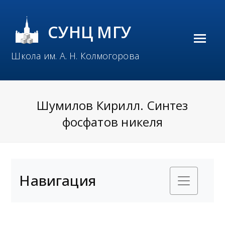
СУНЦ МГУ
O
Школа им. А. Н. Колмогорова
p
e
n
Шумилов Кирилл. Синтез
M
фосфатов никеля
o
b
i
Навигация
l
e