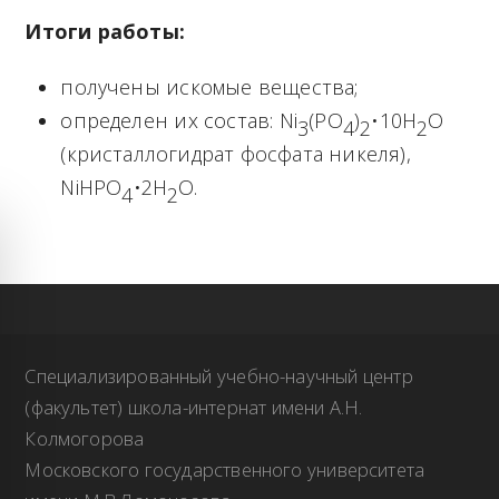
Итоги работы:
получены искомые вещества;
определен их состав: Ni
(PO
)
•10H
O
3
4
2
2
(кристаллогидрат фосфата никеля),
NiHPO
•2H
O.
4
2
Специализированный учебно-научный центр
(факультет) школа-интернат имени А.Н.
Колмогорова
Московского государственного университета