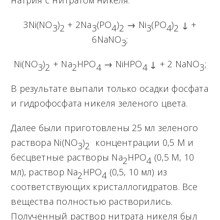
натрия с нитратом никеля:
3Ni(NO
)
+ 2Na
(PO
)
→ Ni
(PO
)
↓ +
3
2
3
4
2
3
4
2
6NaNO
;
3
Ni(NO
)
+ Na
HPO
→ NiHPO
↓ + 2 NaNO
;
3
2
2
4
4
3
В результате выпали только осадки фосфата
и гидрофосфата никеля зеленого цвета.
Далее были приготовлены 25 мл зеленого
раствора Ni(NO
)
концентрации 0,5 М и
3
2
бесцветные растворы Na
HPO
(0,5 М, 10
2
4
мл), раствор Na
HPO
(0,5, 10 мл) из
2
4
соответствующих кристаллогидратов. Все
вещества полностью растворились.
Полученный раствор нитрата никеля был